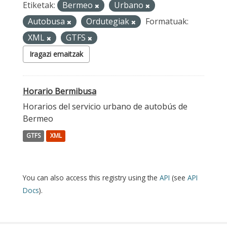
Etiketak:
Bermeo
Urbano
Autobusa
Ordutegiak
Formatuak:
XML
GTFS
Iragazi emaitzak
Horario Bermibusa
Horarios del servicio urbano de autobús de
Bermeo
GTFS
XML
You can also access this registry using the
API
(see
API
Docs
).