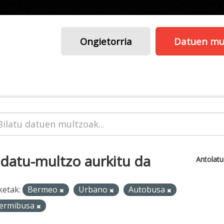
Ongietorria
Datuen mu
 datu-multzo aurkitu da
Antolat
ketak:
Bermeo
Urbano
Autobusa
ermibusa