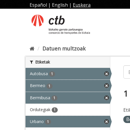
Joan
Español
|
English
|
Euskera
edukira
Datuen multzoak
Etiketak
Autobusa
1
Bermeo
1
1
Bermibusa
1
Ordutegiak
Eti
1
B
Urbano
1