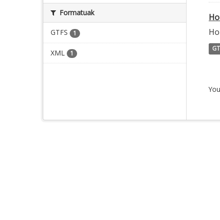
Formatuak
Ho
Ho
GTFS
1
GT
XML
1
You