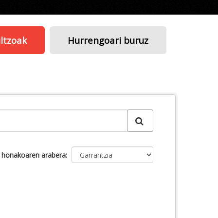
ltzoak
Hurrengoari buruz
u honakoaren arabera