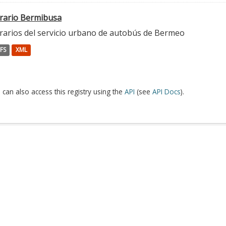
rario Bermibusa
rarios del servicio urbano de autobús de Bermeo
FS
XML
 can also access this registry using the
API
(see
API Docs
).