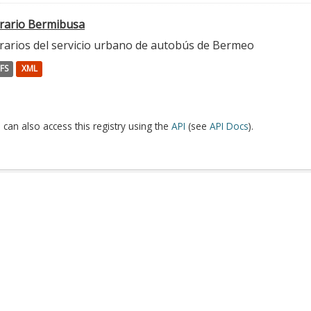
rario Bermibusa
rarios del servicio urbano de autobús de Bermeo
FS
XML
 can also access this registry using the
API
(see
API Docs
).