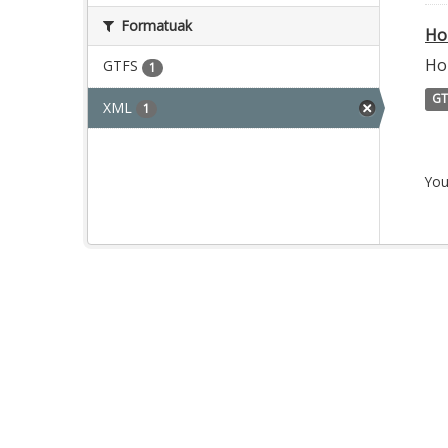
Formatuak
Ho
Ho
GTFS
1
GT
XML
1
You