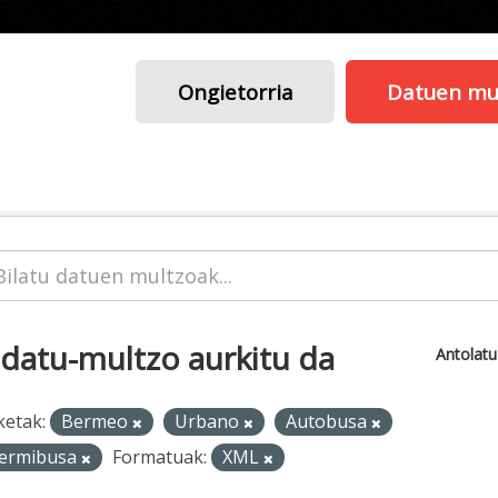
Ongietorria
Datuen mu
 datu-multzo aurkitu da
Antolat
ketak:
Bermeo
Urbano
Autobusa
ermibusa
Formatuak:
XML