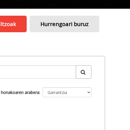
ltzoak
Hurrengoari buruz
u honakoaren arabera