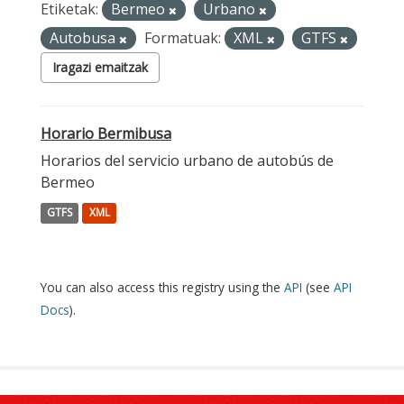
Etiketak:
Bermeo
Urbano
Autobusa
Formatuak:
XML
GTFS
Iragazi emaitzak
Horario Bermibusa
Horarios del servicio urbano de autobús de
Bermeo
GTFS
XML
You can also access this registry using the
API
(see
API
Docs
).