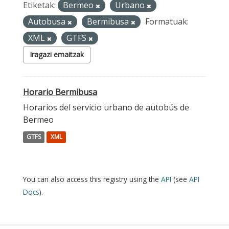
Etiketak:
Bermeo
Urbano
Autobusa
Bermibusa
Formatuak:
XML
GTFS
Iragazi emaitzak
Horario Bermibusa
Horarios del servicio urbano de autobús de
Bermeo
GTFS
XML
You can also access this registry using the
API
(see
API
Docs
).