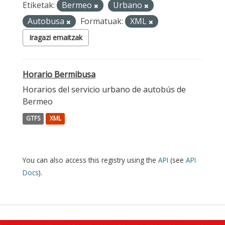
Etiketak:
Bermeo
Urbano
Autobusa
Formatuak:
XML
Iragazi emaitzak
Horario Bermibusa
Horarios del servicio urbano de autobús de
Bermeo
GTFS
XML
You can also access this registry using the
API
(see
API
Docs
).