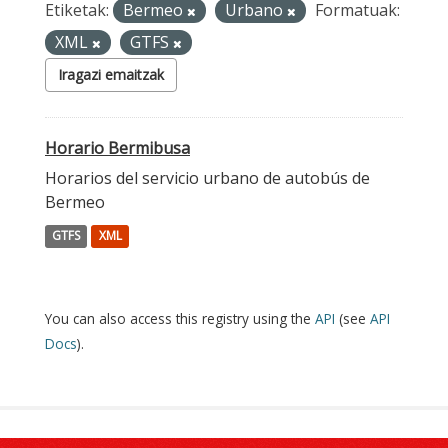
Etiketak:
Bermeo
Urbano
Formatuak:
XML
GTFS
Iragazi emaitzak
Horario Bermibusa
Horarios del servicio urbano de autobús de
Bermeo
GTFS
XML
You can also access this registry using the
API
(see
API
Docs
).