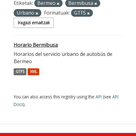
Etiketak:
Bermeo
Bermibusa
Urbano
Formatuak:
GTFS
Iragazi emaitzak
Horario Bermibusa
Horarios del servicio urbano de autobús de
Bermeo
GTFS
XML
You can also access this registry using the
API
(see
API
Docs
).