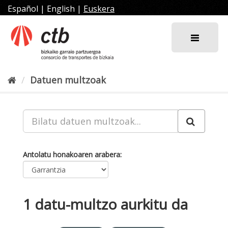
Joan
Español
|
English
|
Euskera
edukira
Datuen multzoak
Antolatu honakoaren arabera
1 datu-multzo aurkitu da