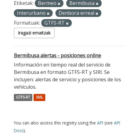
Etiketak:
Bermeo
Bermibusa
Interurbano
Denbora erreal
Formatuak:
GTFS-RT
Iragazi emaitzak
Bermibusa alertas - posiciones online
Información en tiempo real del servicio de
Bermibusa en formato GTFS-RT y SIRI. Se
incluyen: alertas de servicio y posiciones de los
vehículos.
GTFS-RT
XML
You can also access this registry using the
API
(see
API
Docs
).