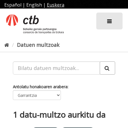
Joan
Español
|
English
|
Euskera
edukira
Datuen multzoak
Antolatu honakoaren arabera
1 datu-multzo aurkitu da