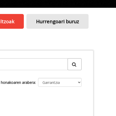
ltzoak
Hurrengoari buruz
u honakoaren arabera