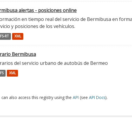
mibusa alertas - posiciones online
ormación en tiempo real del servicio de Bermibusa en format
vicio y posiciones de los vehículos.
FS-RT
XML
rario Bermibusa
rarios del servicio urbano de autobús de Bermeo
FS
XML
 can also access this registry using the
API
(see
API Docs
).