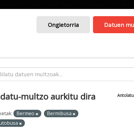
Ongietorria
Datuen mu
 datu-multzo aurkitu dira
Antolat
ketak:
Bermeo
Bermibusa
utobusa