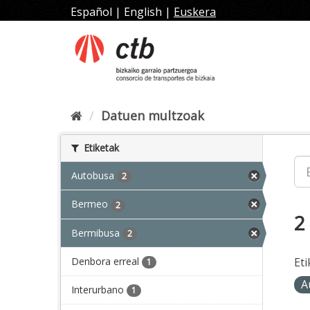
Joan
Español
|
English
|
Euskera
edukira
Datuen multzoak
Etiketak
Autobusa
2
Bermeo
2
2
Bermibusa
2
Denbora erreal
Eti
1
A
Interurbano
1