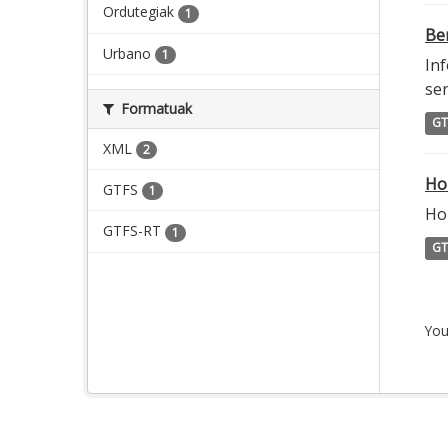
Ordutegiak
1
Ber
Urbano
1
Inf
ser
Formatuak
GT
XML
2
Ho
GTFS
1
Ho
GTFS-RT
1
GT
You