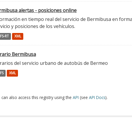
mibusa alertas - posiciones online
ormación en tiempo real del servicio de Bermibusa en format
vicio y posiciones de los vehículos.
FS-RT
XML
rario Bermibusa
rarios del servicio urbano de autobús de Bermeo
FS
XML
 can also access this registry using the
API
(see
API Docs
).