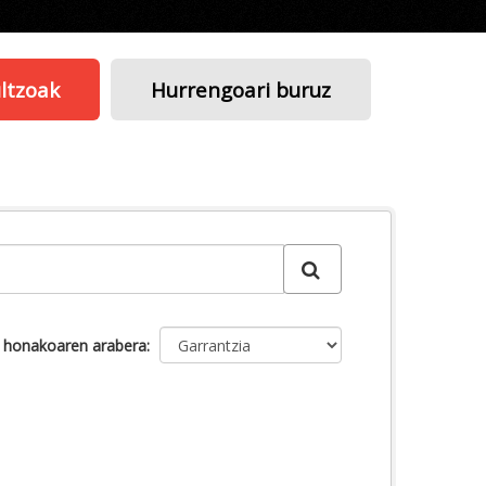
ltzoak
Hurrengoari buruz
u honakoaren arabera