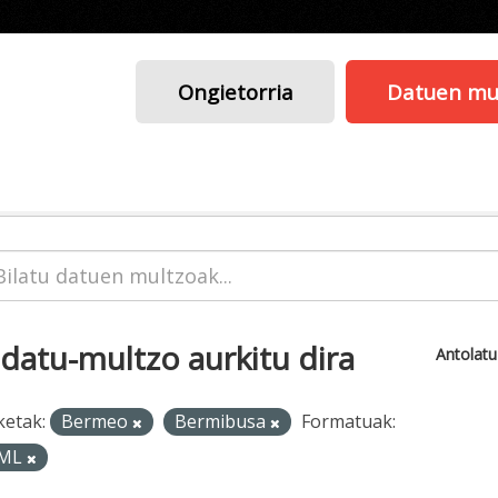
Ongietorria
Datuen mu
 datu-multzo aurkitu dira
Antolat
ketak:
Bermeo
Bermibusa
Formatuak:
ML