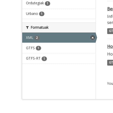
Ordutegiak
1
Ber
Urbano
1
Inf
ser
Formatuak
GT
XML
2
Ho
GTFS
1
Ho
GTFS-RT
1
GT
You