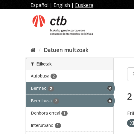
Joan
Español
|
English
|
Euskera
edukira
Datuen multzoak
Etiketak
Autobusa
2
Bermeo
2
2
Bermibusa
2
Denbora erreal
Eti
1
X
Interurbano
1