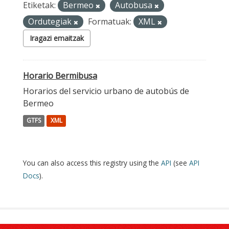
Etiketak:
Bermeo
Autobusa
Ordutegiak
Formatuak:
XML
Iragazi emaitzak
Horario Bermibusa
Horarios del servicio urbano de autobús de
Bermeo
GTFS
XML
You can also access this registry using the
API
(see
API
Docs
).