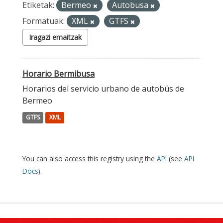
Etiketak:
Bermeo
Autobusa
Formatuak:
XML
GTFS
Iragazi emaitzak
Horario Bermibusa
Horarios del servicio urbano de autobús de
Bermeo
GTFS
XML
You can also access this registry using the
API
(see
API
Docs
).