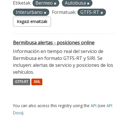
Etiketak:
Bermeo
Autobusa
Interurbano
Formatuak:
GTFS-RT
Iragazi emaitzak
Bermibusa alertas - posiciones online
Información en tiempo real del servicio de
Bermibusa en formato GTFS-RT y SIRI. Se
incluyen: alertas de servicio y posiciones de los
vehículos.
GTFS-RT
XML
You can also access this registry using the
API
(see
API
Docs
).