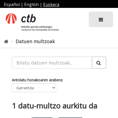
Joan
Español
|
English
|
Euskera
edukira
Datuen multzoak
Antolatu honakoaren arabera
1 datu-multzo aurkitu da