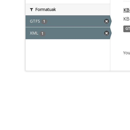
Formatuak
KB
KB
GTFS
1
GT
XML
1
You