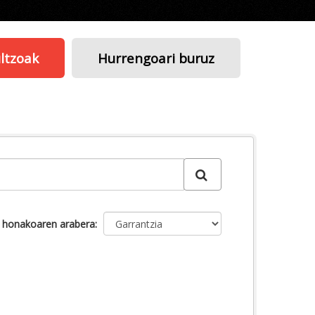
ltzoak
Hurrengoari buruz
u honakoaren arabera