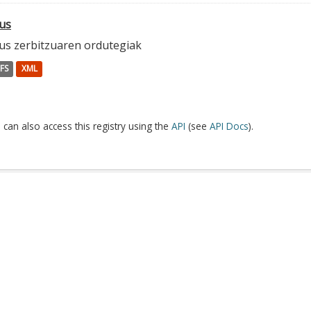
us
us zerbitzuaren ordutegiak
FS
XML
 can also access this registry using the
API
(see
API Docs
).