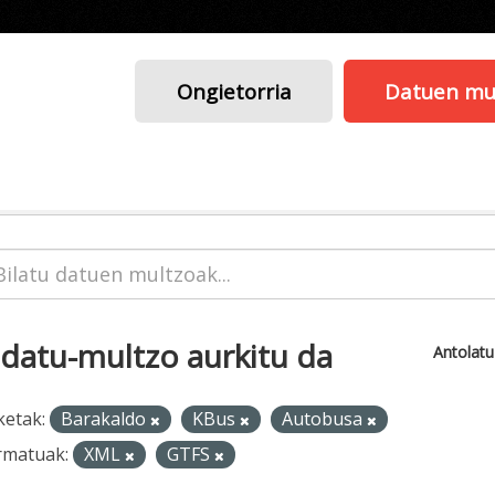
Ongietorria
Datuen mu
 datu-multzo aurkitu da
Antolat
ketak:
Barakaldo
KBus
Autobusa
rmatuak:
XML
GTFS