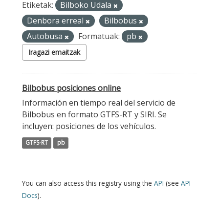
Etiketak:
Bilboko Udala
Denbora erreal
Bilbobus
Autobusa
Formatuak:
pb
Iragazi emaitzak
Bilbobus posiciones online
Información en tiempo real del servicio de
Bilbobus en formato GTFS-RT y SIRI. Se
incluyen: posiciones de los vehículos.
GTFS-RT
pb
You can also access this registry using the
API
(see
API
Docs
).