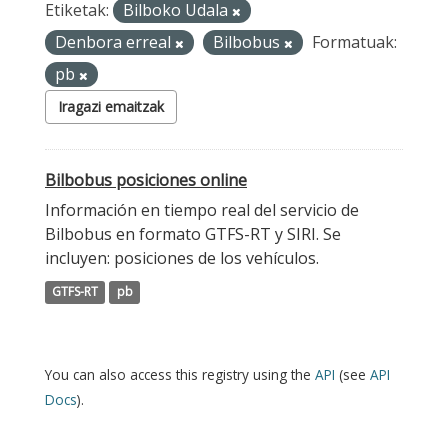
Etiketak:
Bilboko Udala
Denbora erreal
Bilbobus
Formatuak:
pb
Iragazi emaitzak
Bilbobus posiciones online
Información en tiempo real del servicio de
Bilbobus en formato GTFS-RT y SIRI. Se
incluyen: posiciones de los vehículos.
GTFS-RT
pb
You can also access this registry using the
API
(see
API
Docs
).