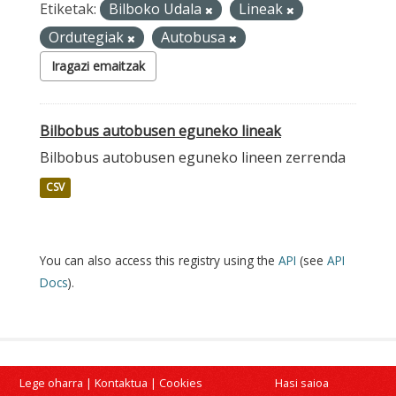
Etiketak:
Bilboko Udala
Lineak
Ordutegiak
Autobusa
Iragazi emaitzak
Bilbobus autobusen eguneko lineak
Bilbobus autobusen eguneko lineen zerrenda
CSV
You can also access this registry using the
API
(see
API
Docs
).
Lege oharra
|
Kontaktua
|
Cookies
Hasi saioa