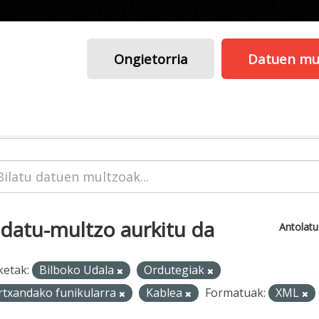
Ongietorria
Datuen mu
 datu-multzo aurkitu da
Antolat
ketak:
Bilboko Udala
Ordutegiak
rtxandako funikularra
Kablea
Formatuak:
XML