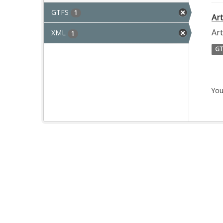
GTFS
1
Ar
Ar
XML
1
GT
You