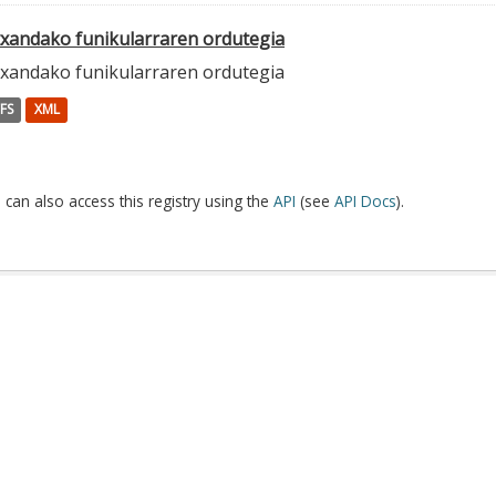
txandako funikularraren ordutegia
txandako funikularraren ordutegia
FS
XML
 can also access this registry using the
API
(see
API Docs
).