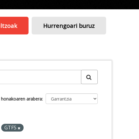
ltzoak
Hurrengoari buruz
u honakoaren arabera
GTFS