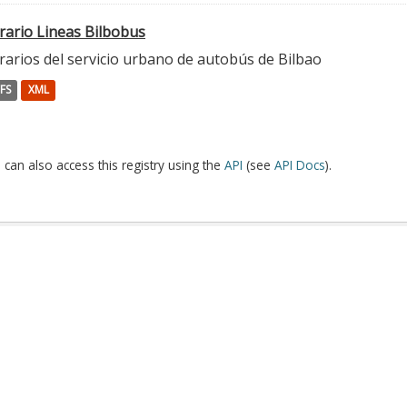
rario Lineas Bilbobus
rarios del servicio urbano de autobús de Bilbao
FS
XML
 can also access this registry using the
API
(see
API Docs
).