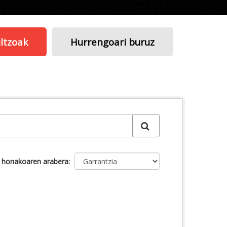
ltzoak
Hurrengoari buruz
u honakoaren arabera