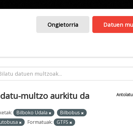
Ongietorria
Datuen mu
 datu-multzo aurkitu da
Antolat
ketak:
Bilboko Udala
Bilbobus
utobusa
Formatuak:
GTFS