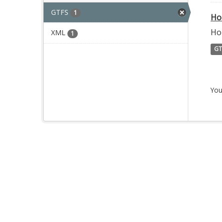
GTFS
1
Ho
Ho
XML
1
GT
You