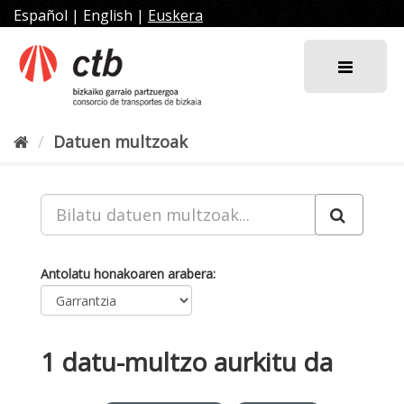
Joan
Español
|
English
|
Euskera
edukira
Datuen multzoak
Antolatu honakoaren arabera
1 datu-multzo aurkitu da