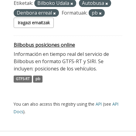
Etiketak:
Bilboko Udala
Autobusa
Denbora erreal
Formatuak:
pb
Iragazi emaitzak
Bilbobus posiciones online
Información en tiempo real del servicio de
Bilbobus en formato GTFS-RT y SIRI. Se
incluyen: posiciones de los vehículos.
GTFS-RT
pb
You can also access this registry using the
API
(see
API
Docs
).