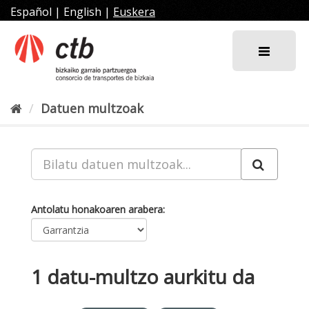
Joan
Español
|
English
|
Euskera
edukira
Datuen multzoak
Antolatu honakoaren arabera
1 datu-multzo aurkitu da