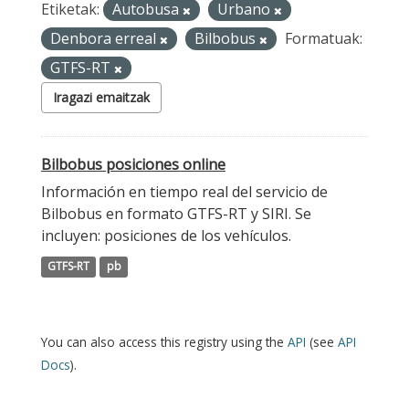
Etiketak:
Autobusa
Urbano
Denbora erreal
Bilbobus
Formatuak:
GTFS-RT
Iragazi emaitzak
Bilbobus posiciones online
Información en tiempo real del servicio de
Bilbobus en formato GTFS-RT y SIRI. Se
incluyen: posiciones de los vehículos.
GTFS-RT
pb
You can also access this registry using the
API
(see
API
Docs
).