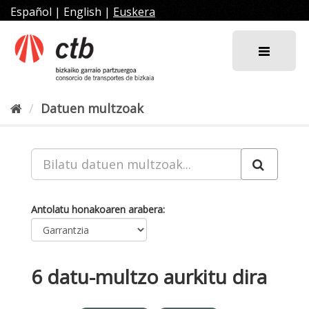
Joan
Español
|
English
|
Euskera
edukira
Datuen multzoak
Antolatu honakoaren arabera
6 datu-multzo aurkitu dira