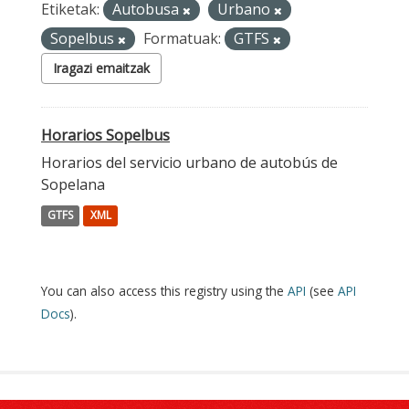
Etiketak:
Autobusa
Urbano
Sopelbus
Formatuak:
GTFS
Iragazi emaitzak
Horarios Sopelbus
Horarios del servicio urbano de autobús de
Sopelana
GTFS
XML
You can also access this registry using the
API
(see
API
Docs
).