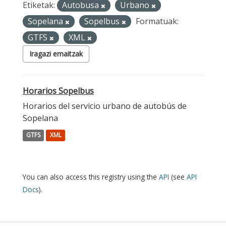
Etiketak:
Autobusa
Urbano
Sopelana
Sopelbus
Formatuak:
GTFS
XML
Iragazi emaitzak
Horarios Sopelbus
Horarios del servicio urbano de autobús de
Sopelana
GTFS
XML
You can also access this registry using the
API
(see
API
Docs
).