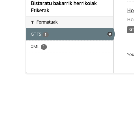
Bistaratu bakarrik herrikoiak
Ho
Etiketak
Ho
Formatuak
GT
GTFS
1
XML
1
You