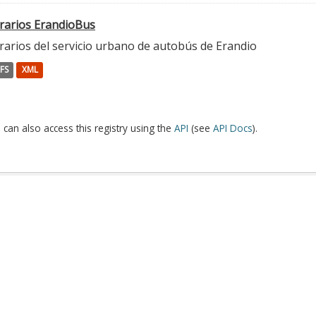
rarios ErandioBus
rarios del servicio urbano de autobús de Erandio
FS
XML
 can also access this registry using the
API
(see
API Docs
).