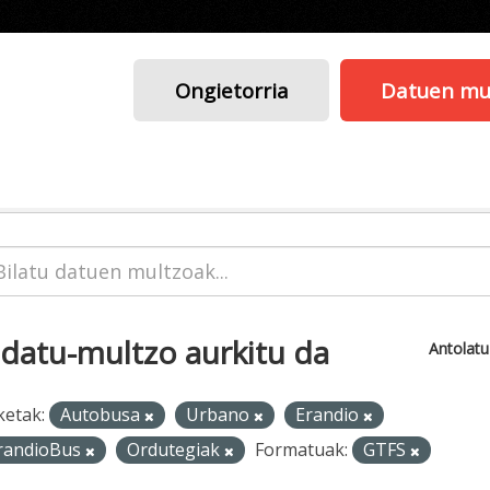
Ongietorria
Datuen mu
 datu-multzo aurkitu da
Antolat
ketak:
Autobusa
Urbano
Erandio
randioBus
Ordutegiak
Formatuak:
GTFS