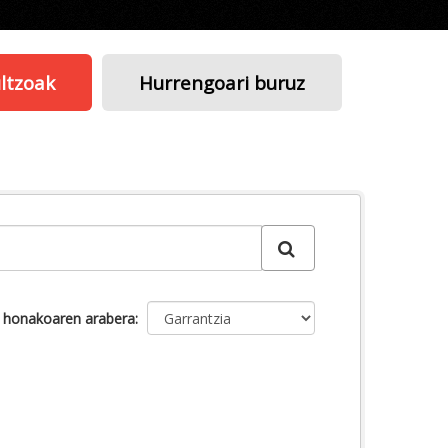
ltzoak
Hurrengoari buruz
u honakoaren arabera