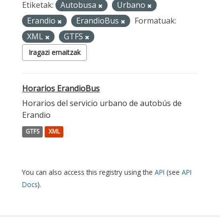
Etiketak:
Autobusa
Urbano
Erandio
ErandioBus
Formatuak:
XML
GTFS
Iragazi emaitzak
Horarios ErandioBus
Horarios del servicio urbano de autobús de
Erandio
GTFS
XML
You can also access this registry using the
API
(see
API
Docs
).