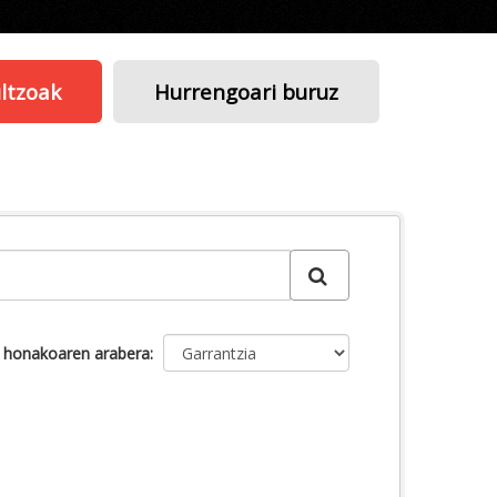
ltzoak
Hurrengoari buruz
u honakoaren arabera