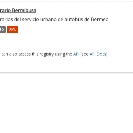
rario Bermibusa
rarios del servicio urbano de autobús de Bermeo
FS
XML
 can also access this registry using the
API
(see
API Docs
).