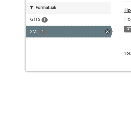
Formatuak
Ho
Ho
GTFS
1
GT
XML
1
You