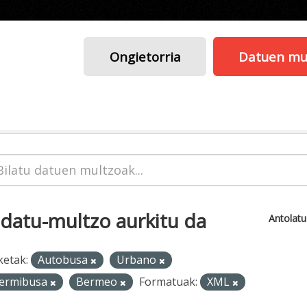
Ongietorria
Datuen mu
 datu-multzo aurkitu da
Antolat
ketak:
Autobusa
Urbano
ermibusa
Bermeo
Formatuak:
XML