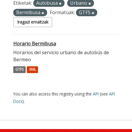
Etiketak:
Autobusa
Urbano
Bermibusa
Formatuak:
GTFS
Iragazi emaitzak
Horario Bermibusa
Horarios del servicio urbano de autobús de
Bermeo
GTFS
XML
You can also access this registry using the
API
(see
API
Docs
).