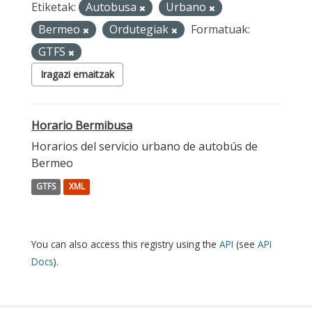
Etiketak:
Autobusa
Urbano
Bermeo
Ordutegiak
Formatuak:
GTFS
Iragazi emaitzak
Horario Bermibusa
Horarios del servicio urbano de autobús de
Bermeo
GTFS
XML
You can also access this registry using the
API
(see
API
Docs
).