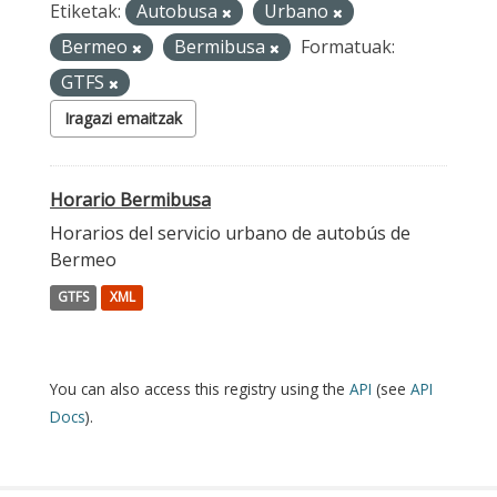
Etiketak:
Autobusa
Urbano
Bermeo
Bermibusa
Formatuak:
GTFS
Iragazi emaitzak
Horario Bermibusa
Horarios del servicio urbano de autobús de
Bermeo
GTFS
XML
You can also access this registry using the
API
(see
API
Docs
).