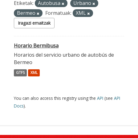
Etiketak:
Autobusa
Urbano
Bermeo
Formatuak:
XML
Iragazi emaitzak
Horario Bermibusa
Horarios del servicio urbano de autobús de
Bermeo
GTFS
XML
You can also access this registry using the
API
(see
API
Docs
).