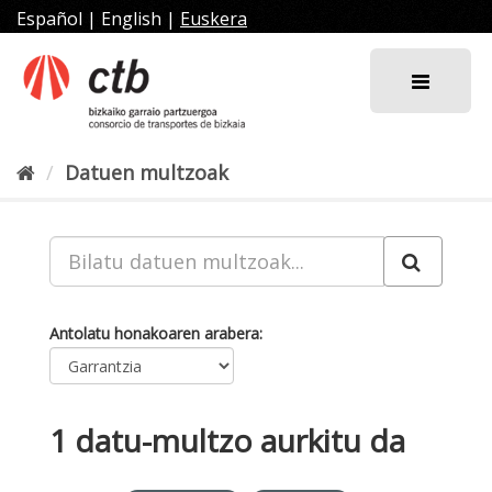
Joan
Español
|
English
|
Euskera
edukira
Datuen multzoak
Antolatu honakoaren arabera
1 datu-multzo aurkitu da