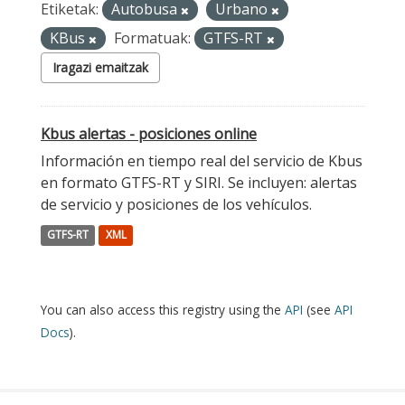
Etiketak:
Autobusa
Urbano
KBus
Formatuak:
GTFS-RT
Iragazi emaitzak
Kbus alertas - posiciones online
Información en tiempo real del servicio de Kbus
en formato GTFS-RT y SIRI. Se incluyen: alertas
de servicio y posiciones de los vehículos.
GTFS-RT
XML
You can also access this registry using the
API
(see
API
Docs
).