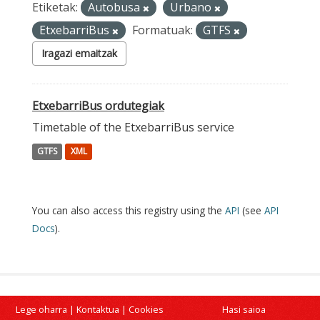
Etiketak:
Autobusa
Urbano
EtxebarriBus
Formatuak:
GTFS
Iragazi emaitzak
EtxebarriBus ordutegiak
Timetable of the EtxebarriBus service
GTFS
XML
You can also access this registry using the
API
(see
API
Docs
).
Lege oharra
|
Kontaktua
|
Cookies
Hasi saioa