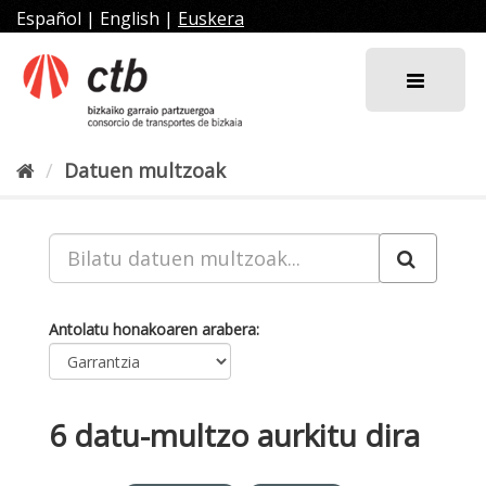
Joan
Español
|
English
|
Euskera
edukira
Datuen multzoak
Antolatu honakoaren arabera
6 datu-multzo aurkitu dira