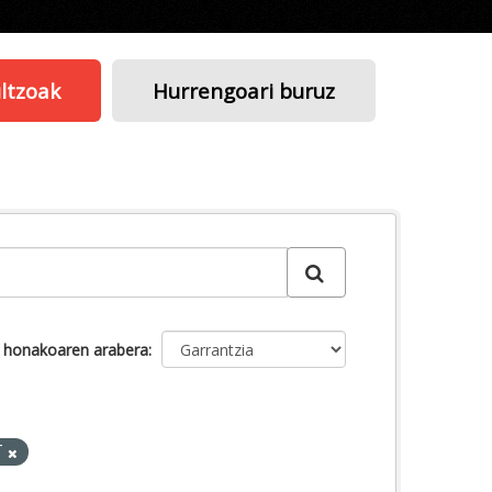
ltzoak
Hurrengoari buruz
u honakoaren arabera
T