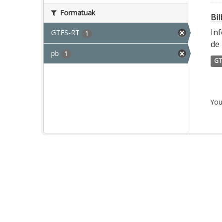
Formatuak
Bi
Inf
GTFS-RT
1
de 
pb
1
GT
You