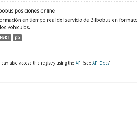
lbobus posiciones online
ormación en tiempo real del servicio de Bilbobus en formato
los vehículos.
FS-RT
pb
 can also access this registry using the
API
(see
API Docs
).