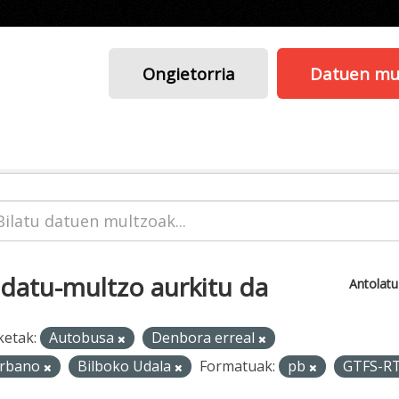
Ongietorria
Datuen mu
 datu-multzo aurkitu da
Antolat
ketak:
Autobusa
Denbora erreal
rbano
Bilboko Udala
Formatuak:
pb
GTFS-R