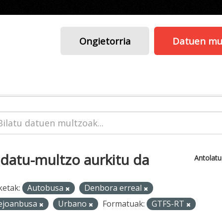
Ongietorria
Datuen mu
 datu-multzo aurkitu da
Antolat
ketak:
Autobusa
Denbora erreal
ejoanbusa
Urbano
Formatuak:
GTFS-RT