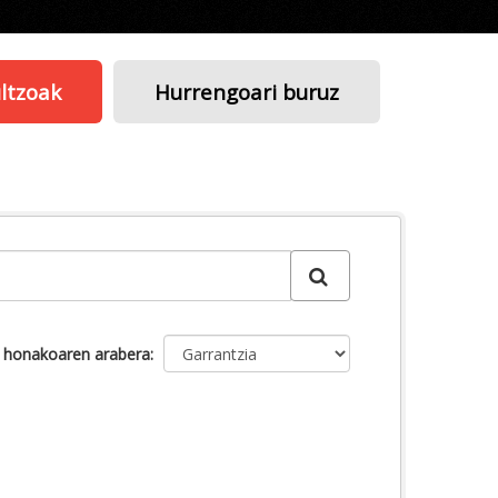
ltzoak
Hurrengoari buruz
u honakoaren arabera