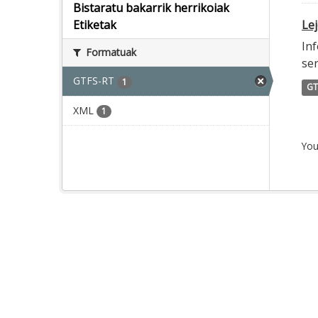
Bistaratu bakarrik herrikoiak
Lej
Etiketak
Inf
Formatuak
ser
GTFS-RT
1
GT
XML
1
You