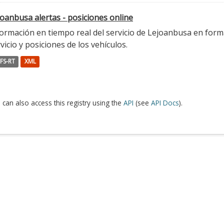
oanbusa alertas - posiciones online
ormación en tiempo real del servicio de Lejoanbusa en forma
vicio y posiciones de los vehículos.
FS-RT
XML
 can also access this registry using the
API
(see
API Docs
).