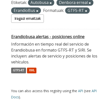
Etiketak:
Autobusa
Denbora erreal
ErandioBus
Formatuak:
GTFS-RT
Iragazi emaitzak
Erandiobusa alertas - posiciones online
Información en tiempo real del servicio de
Erandiobusa en formato GTFS-RT y SIRI. Se
incluyen: alertas de servicio y posiciones de los
vehículos.
GTFS-RT
XML
You can also access this registry using the
API
(see
API
Docs
).