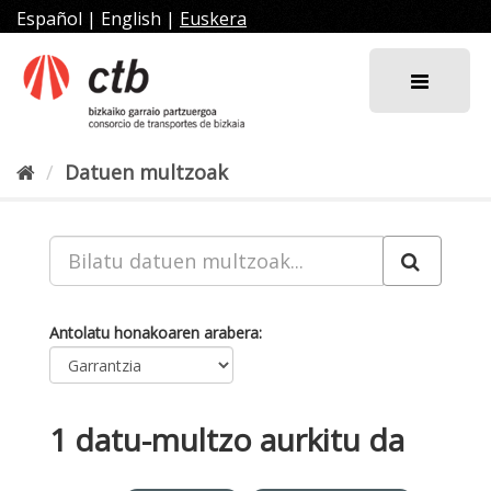
Joan
Español
|
English
|
Euskera
edukira
Datuen multzoak
Antolatu honakoaren arabera
1 datu-multzo aurkitu da