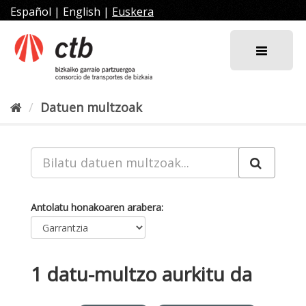
Joan
Español
|
English
|
Euskera
edukira
Datuen multzoak
Antolatu honakoaren arabera
1 datu-multzo aurkitu da