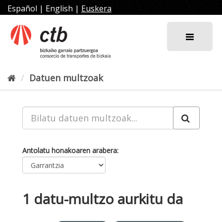
Joan
Español
|
English
|
Euskera
edukira
Datuen multzoak
Antolatu honakoaren arabera
1 datu-multzo aurkitu da