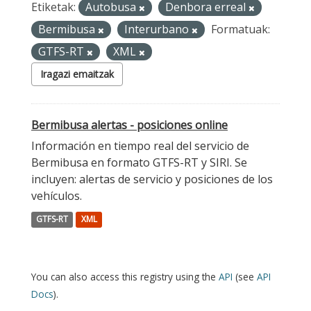
Etiketak:
Autobusa
Denbora erreal
Bermibusa
Interurbano
Formatuak:
GTFS-RT
XML
Iragazi emaitzak
Bermibusa alertas - posiciones online
Información en tiempo real del servicio de
Bermibusa en formato GTFS-RT y SIRI. Se
incluyen: alertas de servicio y posiciones de los
vehículos.
GTFS-RT
XML
You can also access this registry using the
API
(see
API
Docs
).