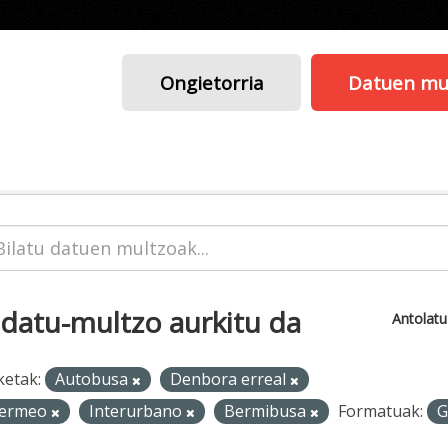
Ongietorria
Datuen mu
 datu-multzo aurkitu da
Antolat
ketak:
Autobusa
Denbora erreal
ermeo
Interurbano
Bermibusa
Formatuak:
G