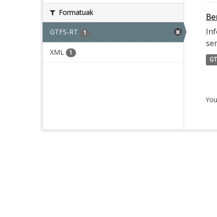
Formatuak
Ber
Inf
GTFS-RT
1
ser
XML
1
GT
You