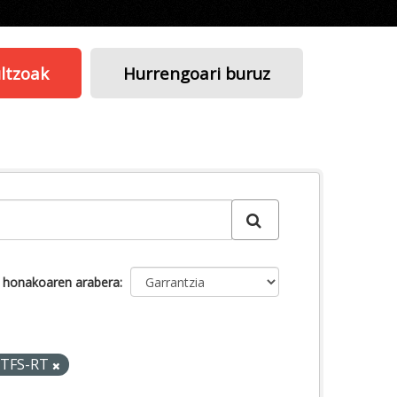
ltzoak
Hurrengoari buruz
u honakoaren arabera
TFS-RT