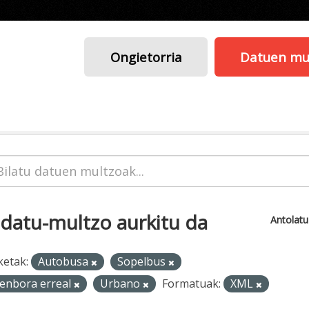
Ongietorria
Datuen mu
 datu-multzo aurkitu da
Antolat
ketak:
Autobusa
Sopelbus
enbora erreal
Urbano
Formatuak:
XML