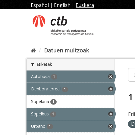
Joan
Español
|
English
|
Euskera
edukira
Datuen multzoak
Etiketak
Autobusa
1
Denbora erreal
1
1
Sopelana
1
Sopelbus
Eti
1
D
Urbano
1