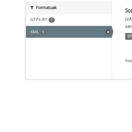
Formatuak
Sop
Inf
GTFS-RT
1
ser
XML
1
GT
You