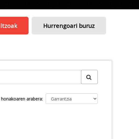
ltzoak
Hurrengoari buruz
u honakoaren arabera