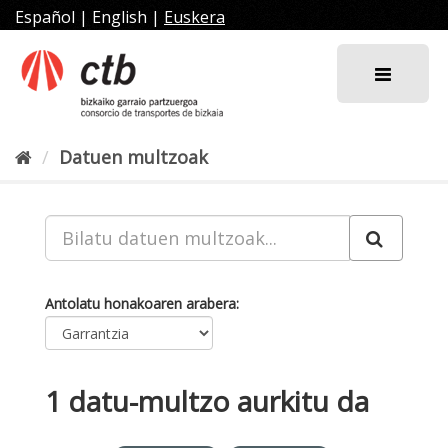
Joan
Español
|
English
|
Euskera
edukira
Datuen multzoak
Antolatu honakoaren arabera
1 datu-multzo aurkitu da