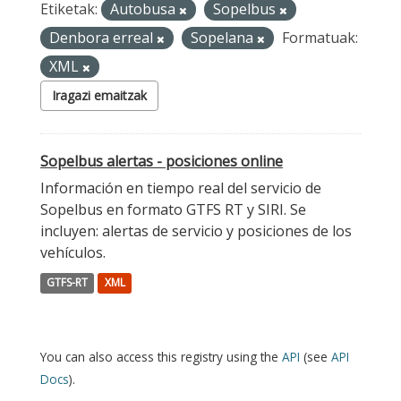
Etiketak:
Autobusa
Sopelbus
Denbora erreal
Sopelana
Formatuak:
XML
Iragazi emaitzak
Sopelbus alertas - posiciones online
Información en tiempo real del servicio de
Sopelbus en formato GTFS RT y SIRI. Se
incluyen: alertas de servicio y posiciones de los
vehículos.
GTFS-RT
XML
You can also access this registry using the
API
(see
API
Docs
).