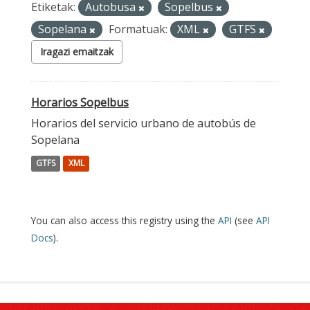
Etiketak:
Autobusa
Sopelbus
Sopelana
Formatuak:
XML
GTFS
Iragazi emaitzak
Horarios Sopelbus
Horarios del servicio urbano de autobús de
Sopelana
GTFS
XML
You can also access this registry using the
API
(see
API
Docs
).