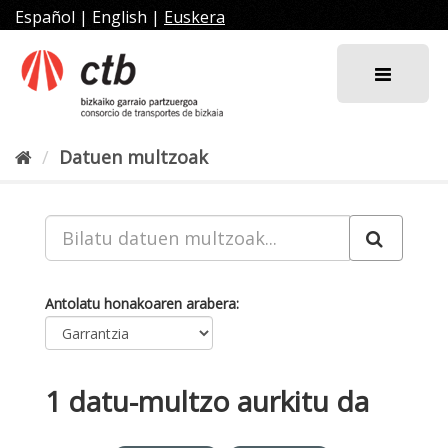
Joan
Español
|
English
|
Euskera
edukira
Datuen multzoak
Antolatu honakoaren arabera
1 datu-multzo aurkitu da