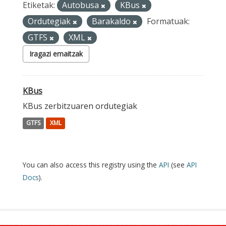
Etiketak:
Autobusa
KBus
Ordutegiak
Barakaldo
Formatuak:
GTFS
XML
Iragazi emaitzak
KBus
KBus zerbitzuaren ordutegiak
GTFS
XML
You can also access this registry using the
API
(see
API
Docs
).