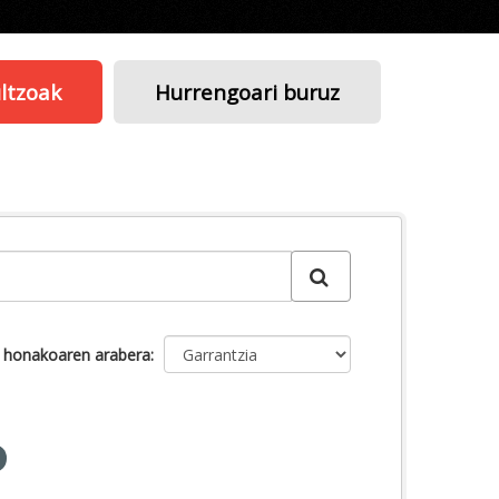
ltzoak
Hurrengoari buruz
u honakoaren arabera