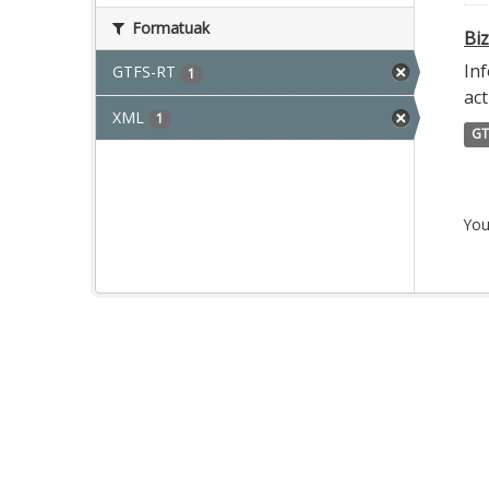
Formatuak
Biz
Inf
GTFS-RT
1
act
XML
1
GT
You