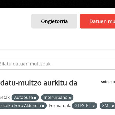
Ongietorria
Datuen mu
 datu-multzo aurkitu da
Antolat
ketak:
Autobusa
Interurbano
izkaiko Foru Aldundia
Formatuak:
GTFS-RT
XML