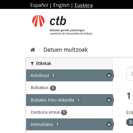
Joan
Español
|
English
|
Euskera
edukira
Datuen multzoak
Etiketak
Autobusa
1
Bizkaibus
1
1
Bizkaiko Foru Aldundia
1
Denbora erreal
Eti
1
B
Interurbano
1