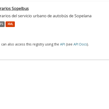
rarios Sopelbus
rarios del servicio urbano de autobús de Sopelana
FS
XML
 can also access this registry using the
API
(see
API Docs
).