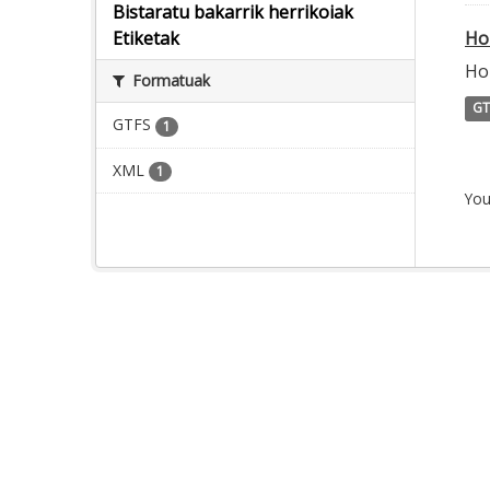
Bistaratu bakarrik herrikoiak
Ho
Etiketak
Ho
Formatuak
GT
GTFS
1
XML
1
You