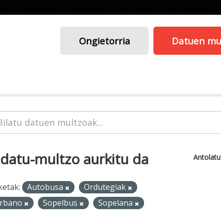
Ongietorria
Datuen mu
 datu-multzo aurkitu da
Antolat
ketak:
Autobusa
Ordutegiak
rbano
Sopelbus
Sopelana