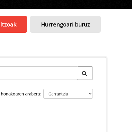
ltzoak
Hurrengoari buruz
u honakoaren arabera